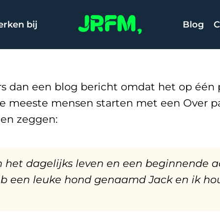
rken bij
Blog
C
rs dan een blog bericht omdat het op één pl
 De meeste mensen starten met een Over pa
nnen zeggen:
in het dagelijks leven en een beginnende a
, heb een leuke hond genaamd Jack en ik ho